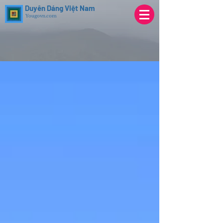
Duyên Dáng Việt Nam
Yougovn.com