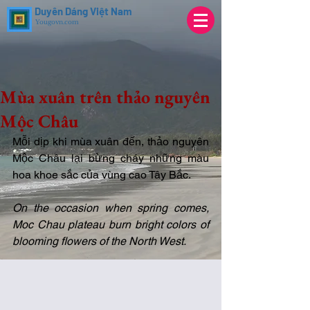
Duyên Dáng Việt Nam
Yougovn.com
Mùa xuân trên thảo nguyên
Mộc Châu
Mỗi dịp khi mùa xuân đến, thảo nguyên 
Mộc Châu lại bừng cháy những màu 
hoa khoe sắc của vùng cao Tây Bắc. 
On the occasion when spring comes, 
Moc Chau plateau burn bright colors of 
blooming flowers of the North West. 