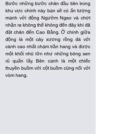
Bước những bước chân đầu tiên trong 
khu vực chính này bạn sẽ có ấn tượng 
mạnh với động Ngườm Ngao và chợt 
nhận ra không thể không đến đây khi đã 
đặt chân đến Cao Bằng. Ở chính giữa 
động là một cây xương rồng đá với 
cành cao nhất chạm trần hang và được 
một khối nhũ lớn như những bông sen 
rủ quấn lấy. Bên cạnh là một chiếc 
thuyền buồm với cột buồm cũng nối với 
vòm hang. 