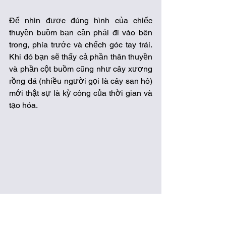
Để nhìn được đúng hình của chiếc 
thuyền buồm bạn cần phải đi vào bên 
trong, phía trước và chếch góc tay trái. 
Khi đó bạn sẽ thấy cả phần thân thuyền 
và phần cột buồm cũng như cây xương 
rồng đá (nhiều người gọi là cây san hô) 
mới thật sự là kỳ công của thời gian và 
tạo hóa. 
Ngay phía sau của những khối nhũ lớn 