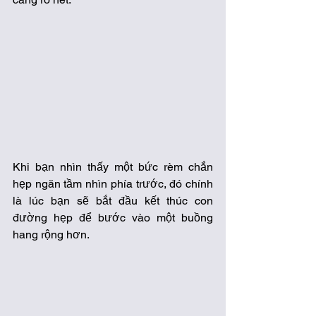
Khi bạn nhìn thấy một bức rèm chắn 
hẹp ngăn tầm nhìn phía trước, đó chính 
là lúc bạn sẽ bắt đầu kết thúc con 
đường hẹp để bước vào một buồng 
hang rộng hơn. 