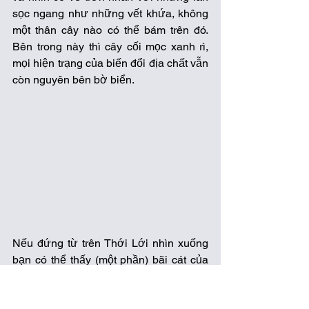
sọc ngang như những vết khứa, không 
một thân cây nào có thể bám trên đó. 
Bên trong này thì cây cối mọc xanh rì, 
mọi hiện trạng của biến đổi địa chất vẫn 
còn nguyên bên bờ biển. 
Nếu đứng từ trên Thới Lới nhìn xuống 
bạn có thể thấy (một phần) bãi cát của 
phía trong, khá rộng. Nhưng bãi cát này 
không phù hợp với việc tắm biển vì có 