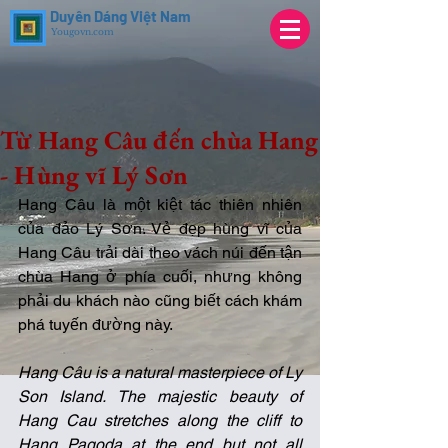
Duyên Dáng Việt Nam
Yougovn.com
Từ Hang Câu đến chùa Hang
- Hùng vĩ Lý Sơn
Hang Câu là một kiệt tác thiên nhiên 
của đảo Lý Sơn. Vẻ đẹp hùng vĩ của 
Hang Câu trải dài theo vách núi đến tận 
chùa Hang ở phía cuối, nhưng không 
phải du khách nào cũng biết cách khám 
phá tuyến đường này. 
Hang Câu is a natural masterpiece of Ly 
Son Island. The majestic beauty of 
Hang Cau stretches along the cliff to 
Hang Pagoda at the end but not all 