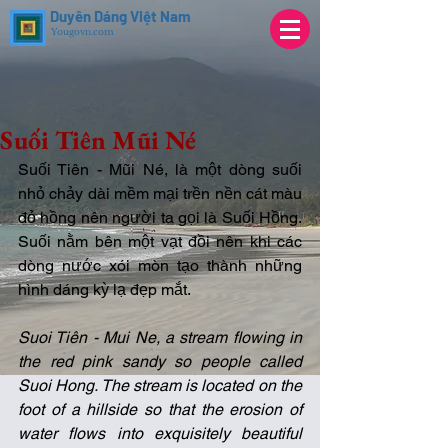
Duyên Dáng Việt Nam
Yougovn.com
Suối Tiên Mũi Né
Suối Tiên - Mũi Né, là một dòng suối 
nhỏ chảy dài mềm mại trền nền cát màu 
đỏ hồng nên người ta gọi là Suối Hồng. 
Suối nằm bên một vạt đồi nên khi các 
dòng nước xói mòn tạo thành những 
hình dáng kỳ lạ đẹp mắt.
Suoi Tiên - Mui Ne, a stream flowing in 
the red pink sandy so people called 
Suoi Hong. The stream is located on the 
foot of a hillside so that the erosion of 
water flows into exquisitely beautiful 