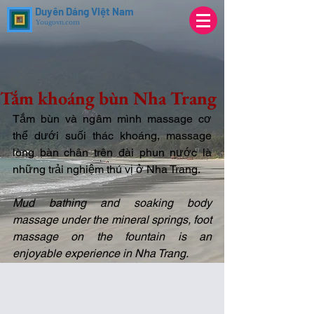
Duyên Dáng Việt Nam
Yougovn.com
Tắm khoáng bùn Nha Trang
Tắm bùn và ngâm mình massage cơ 
thể dưới suối thác khoáng, massage 
lòng bàn chân trên đài phun nước là 
những trải nghiệm thú vị ở Nha Trang.
Mud bathing and soaking body 
massage under the mineral springs, foot 
massage on the fountain is an 
enjoyable experience in Nha Trang. 