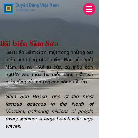
Duyên Dáng Việt Nam
Yougovn.com
Bãi biển Sầm Sơn
Bãi Biển Sầm Sơn, một trong những bãi 
biển nổi tiếng nhất miền Bắc của Việt 
Nam, là nơi hội tụ của cả triệu con 
người vào mùa hè mỗi năm, một bãi 
biển rộng với những con sóng rất lớn.
Sam Son Beach, one of the most 
famous beaches in the North of 
Vietnam, gathering millions of people 
every summer, a large beach with huge 
waves. 