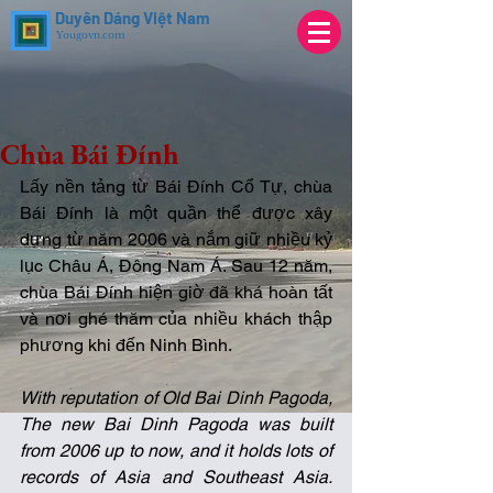
Duyên Dáng Việt Nam
Yougovn.com
Chùa Bái Đính
Lấy nền tảng từ Bái Đính Cổ Tự, chùa 
Bái Đính là một quần thể được xây 
dựng từ năm 2006 và nắm giữ nhiều kỷ 
lục Châu Á, Đông Nam Á. Sau 12 năm, 
chùa Bái Đính hiện giờ đã khá hoàn tất 
và nơi ghé thăm của nhiều khách thập 
phương khi đến Ninh Bình. 
With reputation of Old Bai Dinh Pagoda, 
The new Bai Dinh Pagoda was built 
from 2006 up to now, and it holds lots of 
records of Asia and Southeast Asia. 