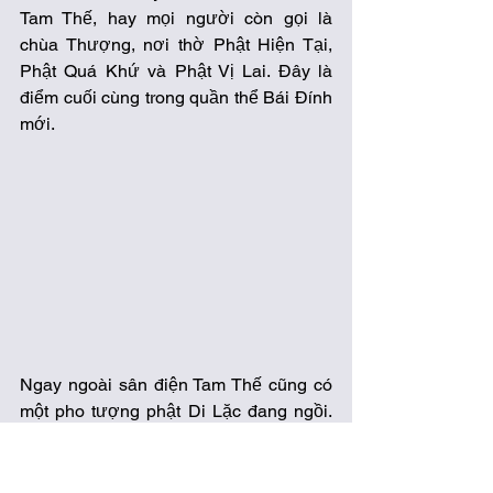
Tam Thế, hay mọi người còn gọi là 
chùa Thượng, nơi thờ Phật Hiện Tại, 
Phật Quá Khứ và Phật Vị Lai. Đây là 
điểm cuối cùng trong quần thể Bái Đính 
mới. 
Ngay ngoài sân điện Tam Thế cũng có 
một pho tượng phật Di Lặc đang ngồi. 
Điểm khác biệt lớn nhất có thể thấy của 
tượng phật này với pho tượng khổng lồ 
trên núi đó chính là nụ cười. Những nụ 