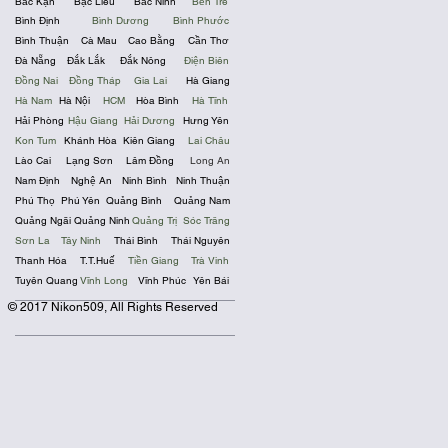
Bắc Kạn
Bạc Liêu
Bắc Ninh
Bến Tre
Bình Định
Bình Dương
Bình Phước
Bình Thuận
Cà Mau
Cao Bằng
Cần Thơ
Đà Nẵng
Đắk Lắk
Đắk Nông
Điện Biên
Đồng Nai
Đồng Tháp
Gia Lai
Hà Giang
Hà Nam
Hà Nội
HCM
Hòa Bình
Hà Tĩnh
Hải Phòng
Hậu Giang
Hải Dương
Hưng Yên
Kon Tum
Khánh Hòa
Kiên Giang
Lai Châu
Lào Cai
Lạng Sơn
Lâm Đồng
Long An
Nam Định
Nghệ An
Ninh Bình
Ninh Thuận
Phú Thọ
Phú Yên
Quảng Bình
Quảng Nam
Quảng Ngãi
Quảng Ninh
Quảng Trị
Sóc Trăng
Sơn La
Tây Ninh
Thái Bình
Thái Nguyên
Thanh Hóa
T.T.Huế
Tiền Giang
Trà Vinh
Tuyên Quang
Vĩnh Long
Vĩnh Phúc
Yên Bái
© 2017 Nikon509, All Rights Reserved