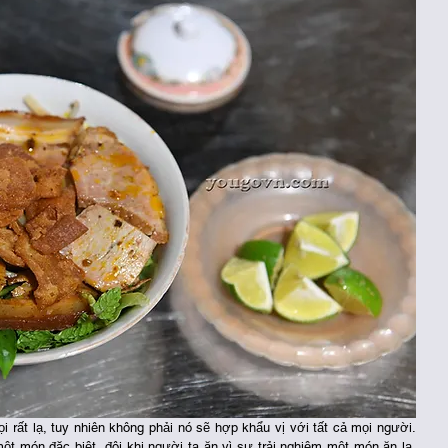
i rất lạ, tuy nhiên không phải nó sẽ hợp khẩu vị với tất cả mọi người. 
một món đặc biệt, đôi khi người ta ăn vì sự trải nghiệm một món ăn lạ, 