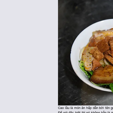
Cao lầu là món ăn hấp dẫn bởi tên gọ
Để nói đặc biệt thì nó không hẳn là 