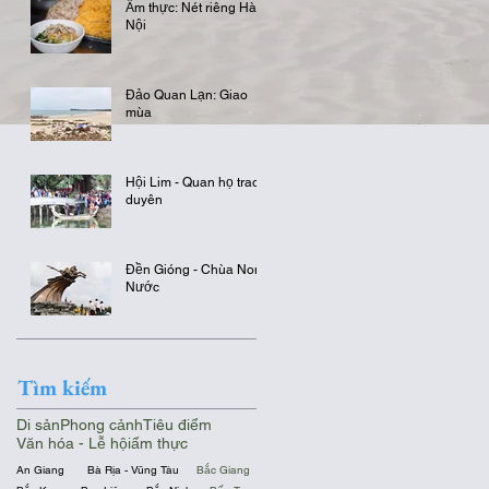
Ẩm thực: Nét riêng Hà
Nội
Đảo Quan Lạn: Giao
mùa
Hội Lim - Quan họ trao
duyên
Đền Gióng - Chùa Non
Nước
Tìm kiếm
Di sản
Phong cảnh
Tiêu điểm
Văn hóa - Lễ hội
ẩm thực
An Giang
Bà Rịa - Vũng Tàu
Bắc Giang