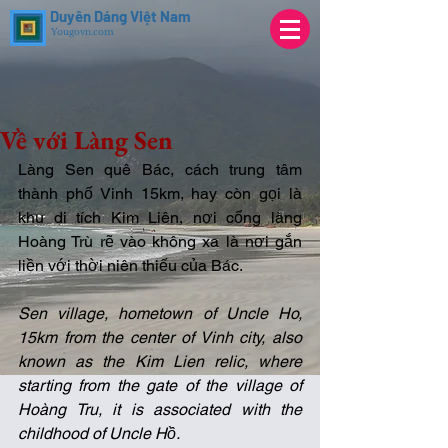
Duyên Dáng Việt Nam
Yougovn.com
Về với Làng Sen
Làng Sen quê Bác, cách trung tâm 
thành phố Vinh 15km, hay còn gọi là 
khu di tích Kim Liên, nơi cổng làng 
Hoàng Trù rẽ vào không xa là nơi gắn 
liền với thời niên thiếu của Bác. 
Sen village, hometown of Uncle Ho, 
15km from the center of Vinh city, also 
known as the Kim Lien relic, where 
starting from the gate of the village of 
Hoàng Tru, it is associated with the 
childhood of Uncle Hồ. 