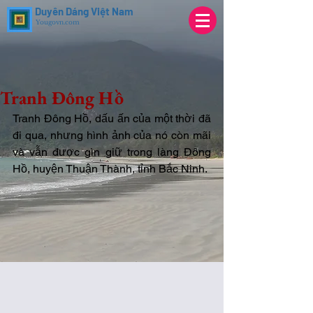
Duyên Dáng Việt Nam
Yougovn.com
Tranh Đông Hồ
Tranh Đông Hồ, dấu ấn của một thời đã 
đi qua, nhưng hình ảnh của nó còn mãi 
và vẫn được gìn giữ trong làng Đông 
Hồ, huyện Thuận Thành, tỉnh Bắc Ninh.