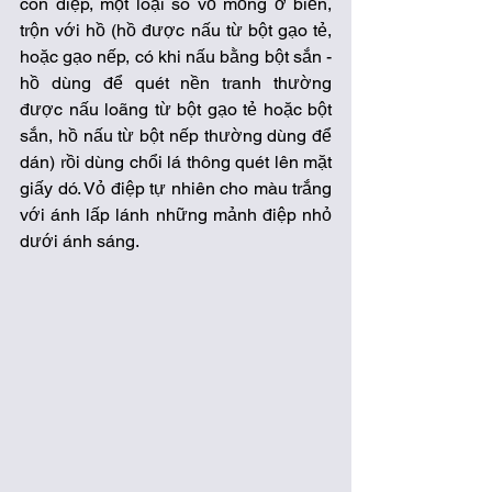
con điệp, một loại sò vỏ mỏng ở biển, 
trộn với hồ (hồ được nấu từ bột gạo tẻ, 
hoặc gạo nếp, có khi nấu bằng bột sắn - 
hồ dùng để quét nền tranh thường 
được nấu loãng từ bột gạo tẻ hoặc bột 
sắn, hồ nấu từ bột nếp thường dùng để 
dán) rồi dùng chổi lá thông quét lên mặt 
giấy dó. Vỏ điệp tự nhiên cho màu trắng 
với ánh lấp lánh những mảnh điệp nhỏ 
dưới ánh sáng. 