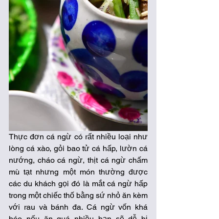
Thực đơn cá ngừ có rất nhiều loại như 
lòng cá xào, gỏi bao tử cá hấp, lườn cá 
nướng, cháo cá ngừ, thịt cá ngừ chấm 
mù tạt nhưng một món thường được 
các du khách gọi đó là mắt cá ngừ hấp 
trong một chiếc thố bằng sứ nhỏ ăn kèm 
với rau và bánh đa. Cá ngừ vốn khá 
béo nếu ăn quá nhiều bạn sẽ dễ bị 