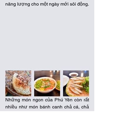
năng lượng cho một ngày mới sôi động.  
Những món ngon của Phú Yên còn rất 
nhiều như món bánh canh chả cá, chả 
dông- nem nướng, dê núi Chóp Chài, 
bánh canh hẹ, thậm chí cả những quán 
bánh xèo mỗi chiều bên hè phố cũng đủ 