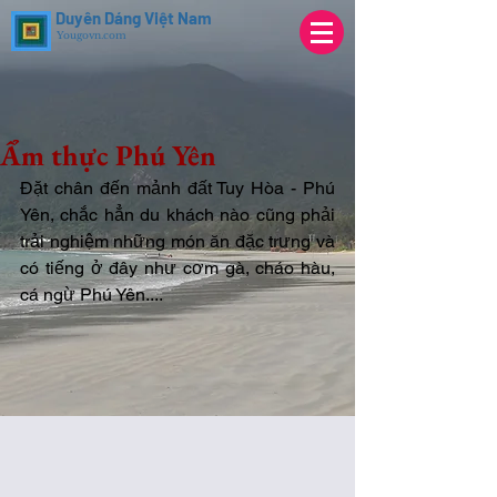
Duyên Dáng Việt Nam
Yougovn.com
Ẩm thực Phú Yên
Đặt chân đến mảnh đất Tuy Hòa - Phú 
Yên, chắc hẳn du khách nào cũng phải 
trải nghiệm những món ăn đặc trưng và 
có tiếng ở đây như cơm gà, cháo hàu, 
cá ngừ Phú Yên.... 