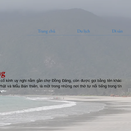
Trang chủ
Du lịch
Di sản
ng
cổ kính uy nghi nằm gần chợ Đồng Đăng, còn được gọi bằng tên khác 
hật và Mẫu Bán thiên, là một trong những nơi thờ tự nổi tiếng trong tín 
. 