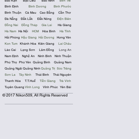
Bắc Kạn
Bạc Liêu
Bắc Ninh
Bến Tre
Bình Định
Bình Dương
Bình Phước
Bình Thuận
Cà Mau
Cao Bằng
Cần Thơ
Đà Nẵng
Đắk Lắk
Đắk Nông
Điện Biên
Đồng Nai
Đồng Tháp
Gia Lai
Hà Giang
Hà Nam
Hà Nội
HCM
Hòa Bình
Hà Tĩnh
Hải Phòng
Hậu Giang
Hải Dương
Hưng Yên
Kon Tum
Khánh Hòa
Kiên Giang
Lai Châu
Lào Cai
Lạng Sơn
Lâm Đồng
Long An
Nam Định
Nghệ An
Ninh Bình
Ninh Thuận
Phú Thọ
Phú Yên
Quảng Bình
Quảng Nam
Quảng Ngãi
Quảng Ninh
Quảng Trị
Sóc Trăng
Sơn La
Tây Ninh
Thái Bình
Thái Nguyên
Thanh Hóa
T.T.Huế
Tiền Giang
Trà Vinh
Tuyên Quang
Vĩnh Long
Vĩnh Phúc
Yên Bái
© 2017 Nikon509, All Rights Reserved