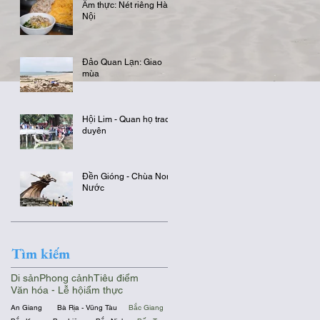
Ẩm thực: Nét riêng Hà
Nội
Đảo Quan Lạn: Giao
mùa
Hội Lim - Quan họ trao
duyên
Đền Gióng - Chùa Non
Nước
Tìm kiếm
Di sản
Phong cảnh
Tiêu điểm
Văn hóa - Lễ hội
ẩm thực
An Giang
Bà Rịa - Vũng Tàu
Bắc Giang