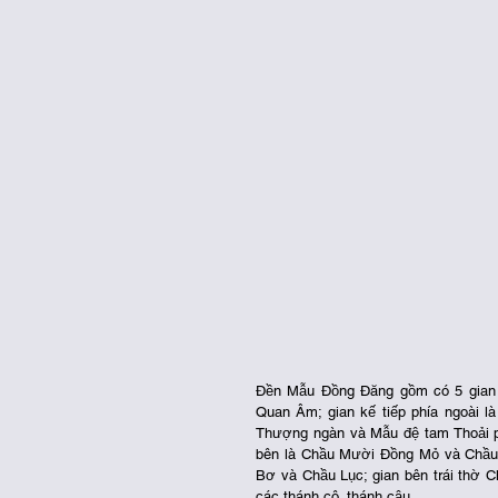
Đền Mẫu Đồng Đăng gồm có 5 gian t
Quan Âm; gian kế tiếp phía ngoài l
Thượng ngàn và Mẫu đệ tam Thoải ph
bên là Chầu Mười Đồng Mỏ và Chầu Ch
Bơ và Chầu Lục; gian bên trái thờ C
các thánh cô, thánh cậu…