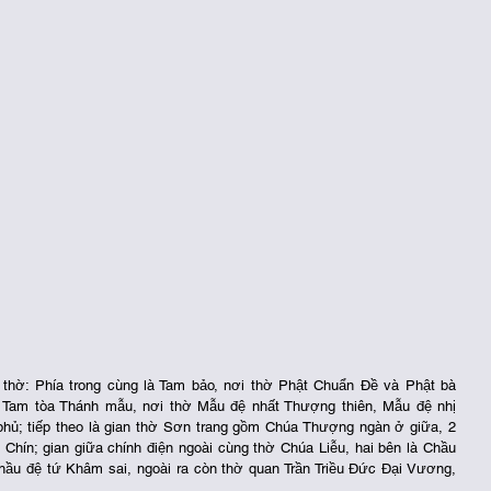
hờ: Phía trong cùng là Tam bảo, nơi thờ Phật Chuẩn Đề và Phật bà 
à Tam tòa Thánh mẫu, nơi thờ Mẫu đệ nhất Thượng thiên, Mẫu đệ nhị 
ủ; tiếp theo là gian thờ Sơn trang gồm Chúa Thượng ngàn ở giữa, 2 
ín; gian giữa chính điện ngoài cùng thờ Chúa Liễu, hai bên là Chầu 
hầu đệ tứ Khâm sai, ngoài ra còn thờ quan Trần Triều Đức Đại Vương, 