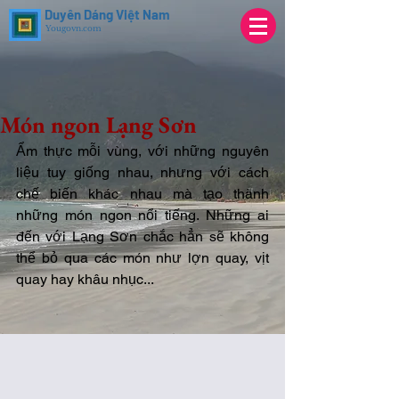
Duyên Dáng Việt Nam
Yougovn.com
Món ngon Lạng Sơn
Ẩm thực mỗi vùng, với những nguyên 
liệu tuy giống nhau, nhưng với cách 
chế biến khác nhau mà tạo thành 
những món ngon nổi tiếng. Những ai 
đến với Lạng Sơn chắc hẳn sẽ không 
thể bỏ qua các món như lợn quay, vịt 
quay hay khâu nhục...