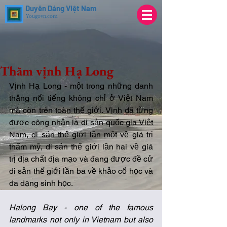
Duyên Dáng Việt Nam
Yougovn.com
Thăm vịnh Hạ Long
Vịnh Hạ Long - một trong những danh 
thắng nổi tiếng không chỉ ở Việt Nam 
mà còn trên toàn thế giới. Vịnh đã từng 
được công nhận là di sản quốc gia Việt 
Nam, di sản thế giới lần một về giá trị 
thẩm mỹ, di sản thế giới lần hai về giá 
trị địa chất địa mạo và đang được đề cử 
di sản thế giới lần ba về khảo cổ học và 
đa dạng sinh học. 
Halong Bay - one of the famous 
landmarks not only in Vietnam but also 