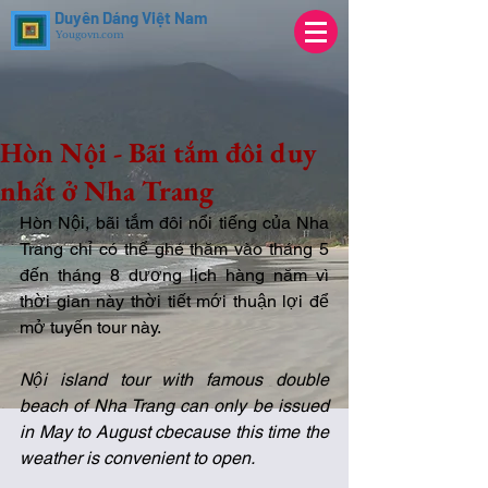
Duyên Dáng Việt Nam
Yougovn.com
Hòn Nội - Bãi tắm đôi duy
nhất ở Nha Trang
Hòn Nội, bãi tắm đôi nổi tiếng của Nha 
Trang chỉ có thể ghé thăm vào tháng 5 
đến tháng 8 dương lịch hàng năm vì 
thời gian này thời tiết mới thuận lợi để 
mở tuyến tour này. 
Nội island tour with famous double 
beach of Nha Trang can only be issued 
in May to August cbecause this time the 
weather is convenient to open. 