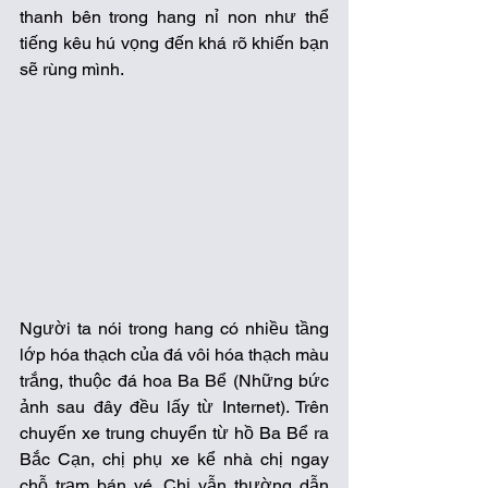
thanh bên trong hang nỉ non như thể 
tiếng kêu hú vọng đến khá rõ khiến bạn 
sẽ rùng mình. 
Người ta nói trong hang có nhiều tầng 
lớp hóa thạch của đá vôi hóa thạch màu 
trắng, thuộc đá hoa Ba Bể (Những bức 
ảnh sau đây đều lấy từ Internet). Trên 
chuyến xe trung chuyển từ hồ Ba Bể ra 
Bắc Cạn, chị phụ xe kể nhà chị ngay 
chỗ trạm bán vé. Chị vẫn thường dẫn 