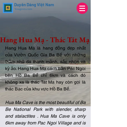
Duyên Dáng Việt Nam
Yougovn.com
Hang Hua Mạ - Thác Tát Mạ
Hang Hua Mạ là hang động đẹp nhất 
của Vườn Quốc Gia Ba Bể với những 
thảm nhũ đá thanh mảnh, sắc nhọn và 
kỳ ảo. Hang Hua Mạ cách bản Pác Ngòi 
bên Hồ Ba Bể chỉ 6km và cách đó 
không xa là thác Tát Mạ hay còn gọi là 
thác Bạc của khu vực Hồ Ba Bể.
Hua Ma Cave is the most beautiful of Ba 
Be National Park with slender, sharp 
and stalactites . Hua Ma Cave is only 
6km away from Pac Ngoi Village and is 