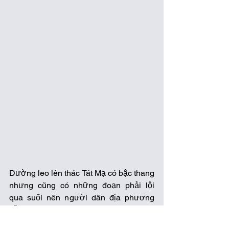
Đường leo lên thác Tát Mạ có bậc thang 
nhưng cũng có những đoạn phải lội 
qua suối nên người dân địa phương 
vẫn thường dặn khách là đi lên thì chú ý 
đi cẩn thận (Ảnh từ facebook Thác Tát 