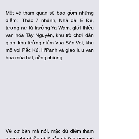
Một vé tham quan sẽ bao gồm những 
điểm:  Thác 7 nhánh, Nhà dài Ê Đê, 
tượng nữ tù trưởng Ya Wam, giới thiệu 
văn hóa Tây Nguyên, khu trò chơi dân 
gian, khu tưởng niệm Vua Săn Voi, khu 
mộ voi Pắc Kú, H'Panh và giao lưu văn 
hóa múa hát, cồng chiêng.
Về cơ bản mà nói, mặc dù điểm tham 
quan ghi nhiều như vậy nhưng quy mô 