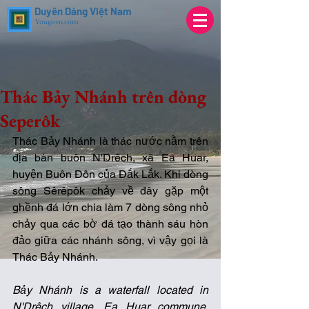
Duyên Dáng Việt Nam
Yougovn.com
Thác Bảy Nhánh trên dòng
Seperôk
Thác Bảy Nhánh là thác nước nằm trên 
địa bàn buôn N'Drêch, xã Ea Huar, 
huyện Buôn Đôn của Đắk Lắk. Khi dòng 
sông Sêrêpôk chảy về đây gặp một 
ghềnh đá lớn chia làm 7 dòng sông nhỏ 
chảy qua các bờ đá tạo thành sáu hòn 
đảo giữa các nhánh sông, vì vậy gọi là 
Thác Bảy Nhánh.
Bảy Nhánh is a waterfall located in 
N'Drêch village, Ea Huar commune, 