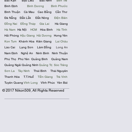
Bắc Kạn
Bạc Liêu
Bắc Ninh
Bến Tre
Bình Định
Bình Dương
Bình Phước
Bình Thuận
Cà Mau
Cao Bằng
Cần Thơ
Đà Nẵng
Đắk Lắk
Đắk Nông
Điện Biên
Đồng Nai
Đồng Tháp
Gia Lai
Hà Giang
Hà Nam
Hà Nội
HCM
Hòa Bình
Hà Tĩnh
Hải Phòng
Hậu Giang
Hải Dương
Hưng Yên
Kon Tum
Khánh Hòa
Kiên Giang
Lai Châu
Lào Cai
Lạng Sơn
Lâm Đồng
Long An
Nam Định
Nghệ An
Ninh Bình
Ninh Thuận
Phú Thọ
Phú Yên
Quảng Bình
Quảng Nam
Quảng Ngãi
Quảng Ninh
Quảng Trị
Sóc Trăng
Sơn La
Tây Ninh
Thái Bình
Thái Nguyên
Thanh Hóa
T.T.Huế
Tiền Giang
Trà Vinh
Tuyên Quang
Vĩnh Long
Vĩnh Phúc
Yên Bái
© 2017 Nikon509, All Rights Reserved