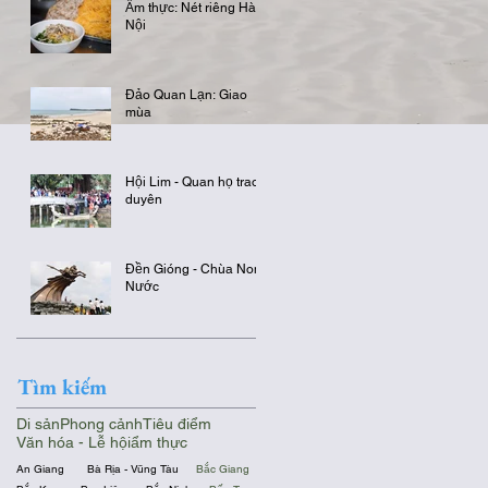
Ẩm thực: Nét riêng Hà
Nội
Đảo Quan Lạn: Giao
mùa
Hội Lim - Quan họ trao
duyên
Đền Gióng - Chùa Non
Nước
Tìm kiếm
Di sản
Phong cảnh
Tiêu điểm
Văn hóa - Lễ hội
ẩm thực
An Giang
Bà Rịa - Vũng Tàu
Bắc Giang