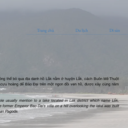
Trang chủ
Du lịch
Di sản
hông thể bỏ qua địa danh hồ Lắk nằm ở huyện Lắk, cách Buôn Mê Thuột 
 cựu hoàng đế Bảo Đại trên một ngọn đồi ven hồ, được xây cùng năm 
le usually mention to a lake located in Lak district which name Lắk, 
ormer Emperor Bao Dai's villa on a hill overlooking the lake was built 
oan Pagoda. 