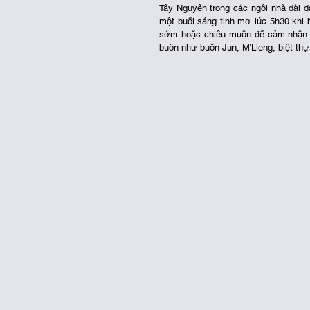
Tây Nguyên trong các ngôi nhà dài d
một buổi sáng tinh mơ lúc 5h30 khi b
sớm hoặc chiều muộn để cảm nhận vẻ
buôn như buôn Jun, M'Lieng, biệt thự