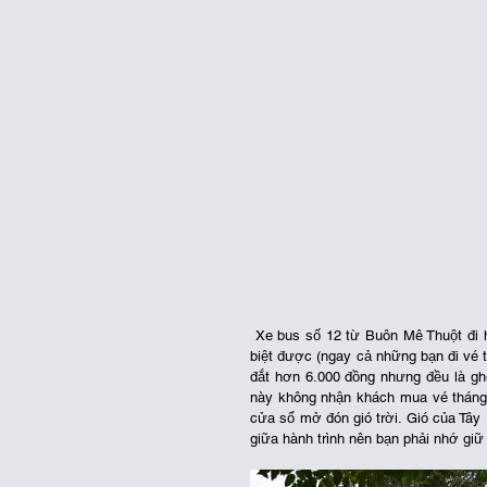
 Xe bus số 12 từ Buôn Mê Thuột đi hồ Lắk cũng có 2 loại khác nhau, nhưng nhìn bên ngoài sẽ không phân 
biệt được (ngay cả những bạn đi vé t
đắt hơn 6.000 đồng nhưng đều là ghế
này không nhận khách mua vé tháng. 
cửa sổ mở đón gió trời. Gió của Tây 
giữa hành trình nên bạn phải nhớ giữ