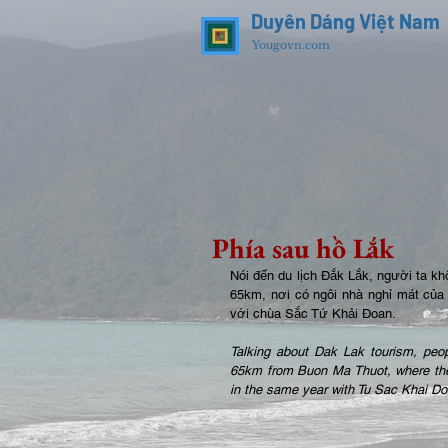
Duyên Dáng Việt Nam
Yougovn.com
Phía sau hồ Lắk
Nói đến du lịch Đắk Lắk, người ta k
65km, nơi có ngôi nhà nghỉ mát của
với chùa Sắc Tứ Khải Đoan. 
Talking about Dak Lak tourism, peop
65km from Buon Ma Thuot, where the f
in the same year with Tu Sac Khai D