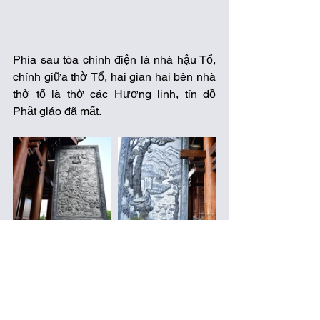
Phía sau tòa chính điện là nhà hậu Tổ, 
chính giữa thờ Tổ, hai gian hai bên nhà 
thờ tổ là thờ các Hương linh, tín đồ 
Phật giáo đã mất.  
Lối lên nhà thờ tổ bên cầu thang bên 
phải là bức tranh cá chép hóa rồng, mặt 
sau là tranh tiên ông đánh cờ ốp hai 
bên sườn một chiếc thang máy. 