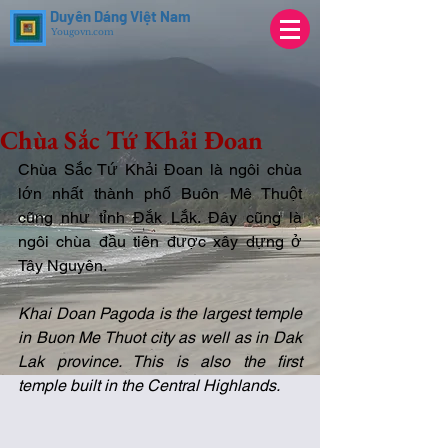
Duyên Dáng Việt Nam
Yougovn.com
Chùa Sắc Tứ Khải Đoan
Chùa Sắc Tứ Khải Đoan là ngôi chùa 
lớn nhất thành phố Buôn Mê Thuột 
cũng như tỉnh Đắk Lắk. Đây cũng là 
ngôi chùa đầu tiên được xây dựng ở 
Tây Nguyên. 
Khai Doan Pagoda is the largest temple 
in Buon Me Thuot city as well as in Dak 
Lak province. This is also the first 
temple built in the Central Highlands.