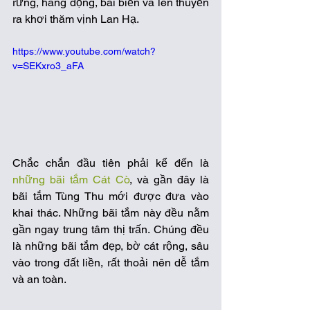
rừng, hang động, bãi biển và lên thuyền 
ra khơi thăm vịnh Lan Hạ. 
https://www.youtube.com/watch?
v=SEKxro3_aFA
Chắc chắn đầu tiên phải kể đến là 
những bãi tắm Cát Cò
, và gần đây là 
bãi tắm Tùng Thu mới được đưa vào 
khai thác. Những bãi tắm này đều nằm 
gần ngay trung tâm thị trấn. Chúng đều 
là những bãi tắm đẹp, bờ cát rộng, sâu 
vào trong đất liền, rất thoải nên dễ tắm 
và an toàn. 