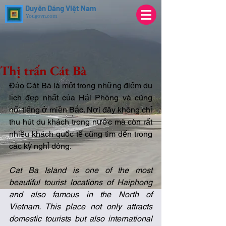
Duyên Dáng Việt Nam
Yougovn.com
Thị trấn Cát Bà
Đảo Cát Bà là một trong những điểm du 
lịch đẹp nhất của Hải Phòng và cũng 
nổi tiếng ở miền Bắc. Nơi đây không chỉ 
thu hút du khách trong nước mà còn rất 
nhiều khách quốc tế cũng tìm đến trong 
các kỳ nghỉ đông. 
Cat Ba Island is one of the most 
beautiful tourist locations of Haiphong 
and also famous in the North of 
Vietnam. This place not only attracts 
domestic tourists but also international 