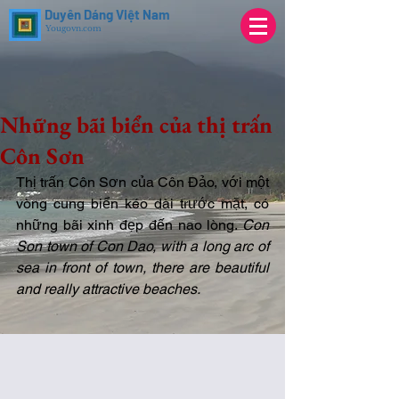
Duyên Dáng Việt Nam
Yougovn.com
Những bãi biển của thị trấn
Côn Sơn
Thị trấn Côn Sơn của Côn Đảo, với một 
vòng cung biển kéo dài trước mặt, có 
những bãi xinh đẹp đến nao lòng. 
Con 
Son town of Con Dao, with a long arc of 
sea in front of town, there are beautiful 
and really attractive beaches.