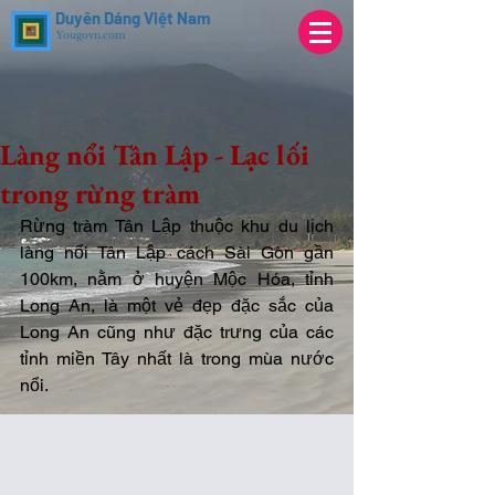
Duyên Dáng Việt Nam
Yougovn.com
Làng nổi Tân Lập - Lạc lối
trong rừng tràm
Rừng tràm Tân Lập thuộc khu du lịch 
làng nổi Tân Lập cách Sài Gòn gần 
100km, nằm ở huyện Mộc Hóa, tỉnh 
Long An, là một vẻ đẹp đặc sắc của 
Long An cũng như đặc trưng của các 
tỉnh miền Tây nhất là trong mùa nước 
nổi.