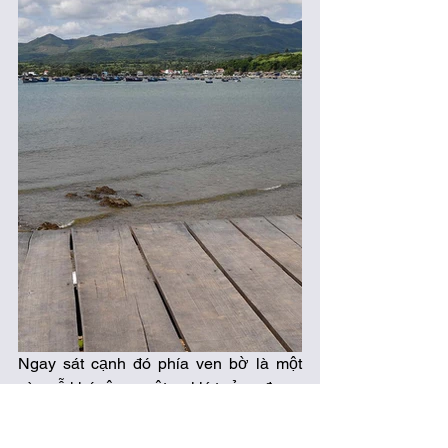
Ngay sát cạnh đó phía ven bờ là một 
sàn gỗ khá rộng, một nơi lý tưởng được 
khu du lịch làm để ngắm nhìn phong 
cảnh xung quanh.  