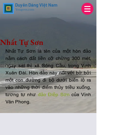
Duyên Dáng Việt Nam
Yougovn.com
Nhất Tự Sơn
Nhất Tự Sơn là tên của một hòn đảo 
nằm cách đất liền cỡ chừng 300 mét, 
ngay sát thị xã Sông Cầu, trong Vịnh 
Xuân Đài. Hòn đảo này nối với bờ bởi 
một con đường đi bộ dưới biển lộ ra 
vào những thời điểm thủy triều xuống, 
tương tự như 
đảo Điệp Sơn
 của Vịnh 
Vân Phong. 