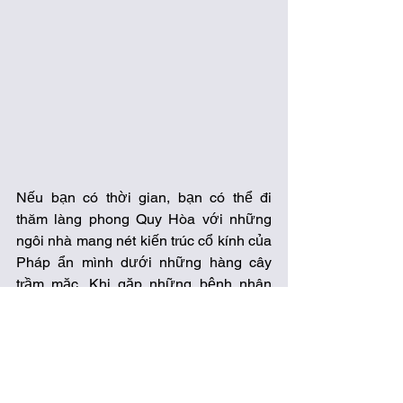
Nếu bạn có thời gian, bạn có thể đi 
thăm làng phong Quy Hòa với những 
ngôi nhà mang nét kiến trúc cổ kính của 
Pháp ẩn mình dưới những hàng cây 
trầm mặc. Khi gặp những bệnh nhân 
trong làng bạn không nên tạo khoảng 
cách và tránh xa họ, hãy an tâm rằng 
bạn sẽ không bị lây bệnh. Chỉ cần một 
cái mỉm cười hoặc một cái cúi đầu chào 
thân thiện cũng sẽ khiến họ cảm thấy 