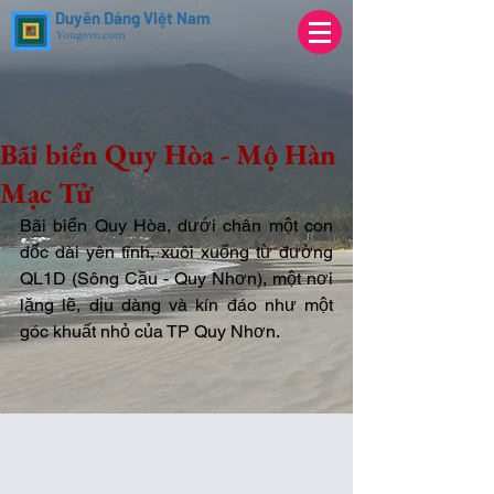
Duyên Dáng Việt Nam
Yougovn.com
Bãi biển Quy Hòa - Mộ Hàn
Mạc Tử
Bãi biển Quy Hòa, dưới chân một con 
dốc dài yên tĩnh, xuôi xuống từ đường 
QL1D (Sông Cầu - Quy Nhơn), một nơi 
lặng lẽ, dịu dàng và kín đáo như một 
góc khuất nhỏ của TP Quy Nhơn. 