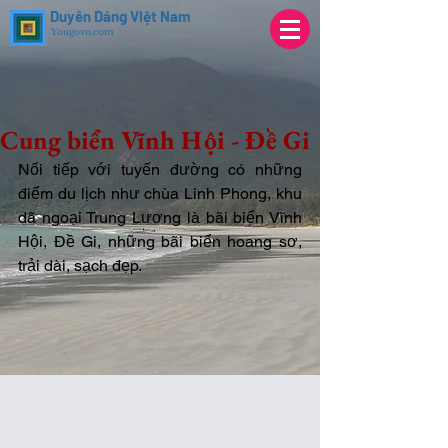
Duyên Dáng Việt Nam
Yougovn.com
Cung biển Vĩnh Hội - Đề Gi
Nối tiếp với tuyến đường có những 
điểm du lịch như chùa Linh Phong, khu 
dã ngoại Trung Lương là bãi biển Vĩnh 
Hội, Đề Gi, những bãi biển hoang sơ, 
trải dài, sạch đẹp. 