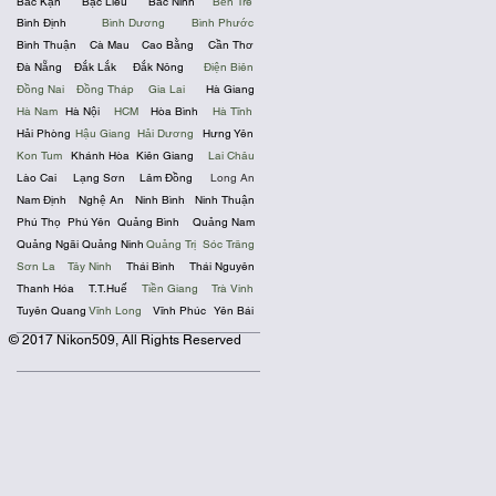
Bắc Kạn
Bạc Liêu
Bắc Ninh
Bến Tre
Bình Định
Bình Dương
Bình Phước
Bình Thuận
Cà Mau
Cao Bằng
Cần Thơ
Đà Nẵng
Đắk Lắk
Đắk Nông
Điện Biên
Đồng Nai
Đồng Tháp
Gia Lai
Hà Giang
Hà Nam
Hà Nội
HCM
Hòa Bình
Hà Tĩnh
Hải Phòng
Hậu Giang
Hải Dương
Hưng Yên
Kon Tum
Khánh Hòa
Kiên Giang
Lai Châu
Lào Cai
Lạng Sơn
Lâm Đồng
Long An
Nam Định
Nghệ An
Ninh Bình
Ninh Thuận
Phú Thọ
Phú Yên
Quảng Bình
Quảng Nam
Quảng Ngãi
Quảng Ninh
Quảng Trị
Sóc Trăng
Sơn La
Tây Ninh
Thái Bình
Thái Nguyên
Thanh Hóa
T.T.Huế
Tiền Giang
Trà Vinh
Tuyên Quang
Vĩnh Long
Vĩnh Phúc
Yên Bái
© 2017 Nikon509, All Rights Reserved