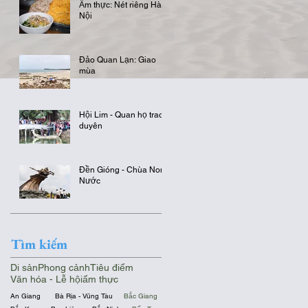
Ẩm thực: Nét riêng Hà
Nội
Đảo Quan Lạn: Giao
mùa
Hội Lim - Quan họ trao
duyên
Đền Gióng - Chùa Non
Nước
Tìm kiếm
Di sản
Phong cảnh
Tiêu điểm
Văn hóa - Lễ hội
ẩm thực
An Giang
Bà Rịa - Vũng Tàu
Bắc Giang