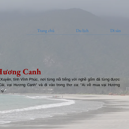
Trang chủ
Du lịch
Di sản
 Hương Canh
uyên, tỉnh Vĩnh Phúc, nơi từng nổi tiếng với nghề gốm đã từng được 
ái, vại Hương Canh" và đi vào trong thơ ca: "Ai về mua vại Hương 
ng".