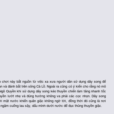
ò chơi này bắt nguồn từ việc xa xưa người dân sử dụng dây song để 
án và đánh bắt trên sông Cà Lồ. Ngoài ra cũng có ý kiến cho rằng nó mô 
a Ngô Quyền khi sử dụng dây song kéo thuyền chiến làm tăng nhanh tốc 
uyền lướt nhẹ và đúng hướng không va phải các cọc nhọn. Dây song 
i mặt nước khiến quân giặc không ngờ tới, đồng thời đó cũng là nơi 
n ngậm cuống lau sậy, dấu mình dưới nước để đục thủng thuyền giặc. 