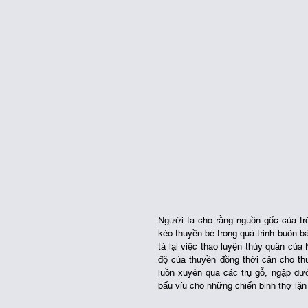
Người ta cho rằng nguồn gốc của tr
kéo thuyền bè trong quá trình buôn b
tả lại việc thao luyện thủy quân củ
độ của thuyền đồng thời căn cho th
luồn xuyên qua các trụ gỗ, ngập dướ
bấu víu cho những chiến binh thợ lặ