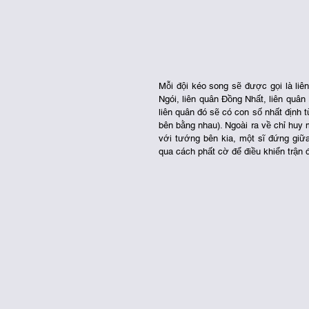
Mỗi đội kéo song sẽ được gọi là liê
Ngói, liên quân Đồng Nhất, liên quân
liên quân đó sẽ có con số nhất định 
bên bằng nhau). Ngoài ra về chỉ huy 
với tướng bên kia, một sĩ đứng giữa
qua cách phất cờ để điều khiển trận 