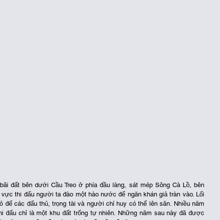
ãi đất bên dưới Cầu Treo ở phía đầu làng, sát mép Sông Cà Lồ, bên 
vực thi đấu người ta đào một hào nước để ngăn khán giả tràn vào. Lối 
ỏ để các đấu thủ, trọng tài và người chỉ huy có thể lên sân. Nhiều năm 
hi đấu chỉ là một khu đất trống tự nhiên. Những năm sau này đã được 