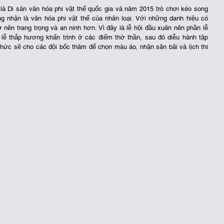
à Di sản văn hóa phi vật thể quốc gia và năm 2015 trò chơi kéo song 
ận là văn hóa phi vật thể của nhân loại. Với những danh hiệu có 
 nên trang trọng và an ninh hơn. Vì đây là lễ hội đầu xuân nên phần lễ 
lễ thắp hương khấn trình ở các điểm thờ thần, sau đó diễu hành tập 
 Chức sẽ cho các đội bốc thăm để chọn màu áo, nhận sân bãi và lịch thi 