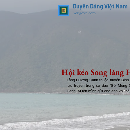
Duyên Dáng Việt Nam
Yougovn.com
Hội kéo Song làng
Làng Hương Canh thuộc huyện Bình X
lưu truyền trong ca dao "Sứ Móng C
Canh. Ai lên mình gửi cho anh với nà