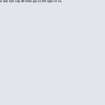
c bậc tam cấp để khán giả có thể ngồi cổ vũ. 