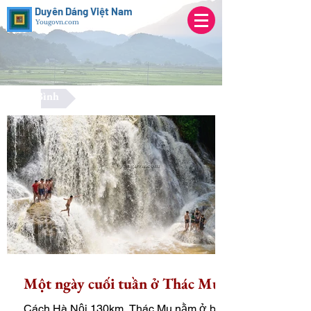
Duyên Dáng Việt Nam
Yougovn.com
Hòa Bình
Một ngày cuối tuần ở Thác Mu
Cách Hà Nội 130km, Thác Mu nằm ở bản