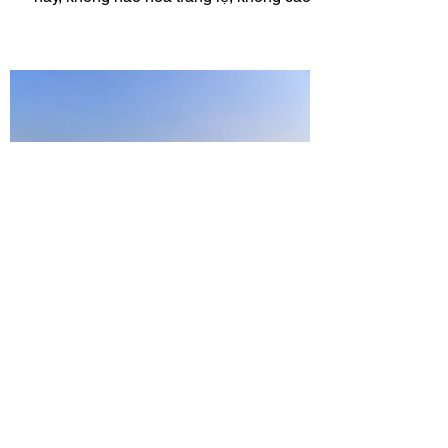
sơn mĩ vị, tất cả đều...
Thác Gò Lào - hồ Ba Khan
Cách bản Lác của thị trấn Mai Châu - Hòa
Bình hơn 15km, dọc theo con đường núi
bên dòng sông Đà hùng vĩ, là thác Gò Lào
và hồ Ba Khan,...