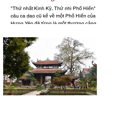
"Thứ nhất Kinh Kỳ, Thứ nhì Phố Hiến" là
câu ca dao cũ kể về một Phố Hiến của đất
Hưng Yên đã từng là một thương cảng
quốc tế sầm uất nhất...
Linh Thông Cổ Tự: Chùa Nôm
Chùa Nôm là một ngôi chùa nổi tiếng của
tỉnh Hưng Yên và cũng là một trong những
ngôi chùa cổ còn khá nguyên vẹn ở phía