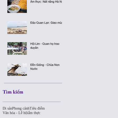
Ẩm thực: Nét riêng Hà Nội
Đảo Quan Lạn: Giao mùa
Hội Lim - Quan họ trao
duyên
Đền Gióng - Chùa Non
Nước
Tìm kiếm
Di sản
Phong cảnh
Tiêu điểm
Văn hóa - Lễ hội
ẩm thực