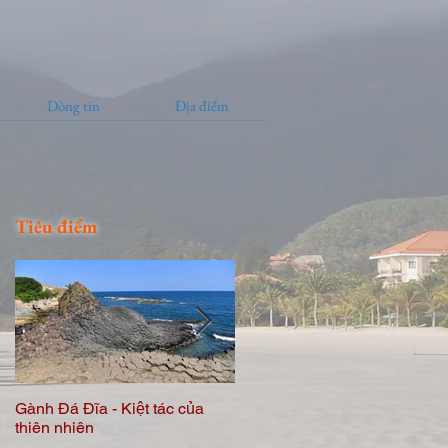
Dòng tin
Địa điểm
Tiêu điểm
là
Gành Đá Đĩa - Kiệt tác của
Eo Gió - Sắc màu của biển
thiên nhiên