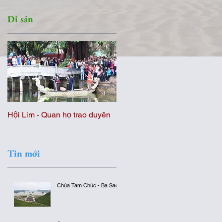
Di sản
g
Hội Lim - Quan họ trao duyên
Hội kéo Song làng Hương
Canh
Tin mới
Chùa Tam Chúc - Ba Sao
h