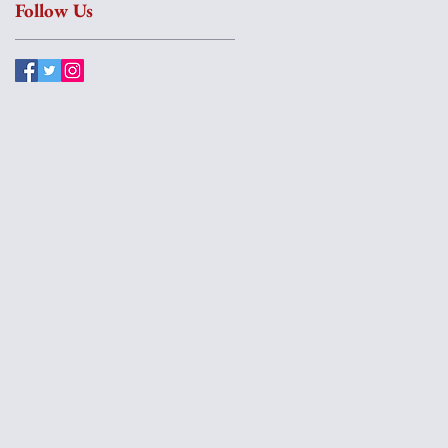
Follow Us
g
...
ời