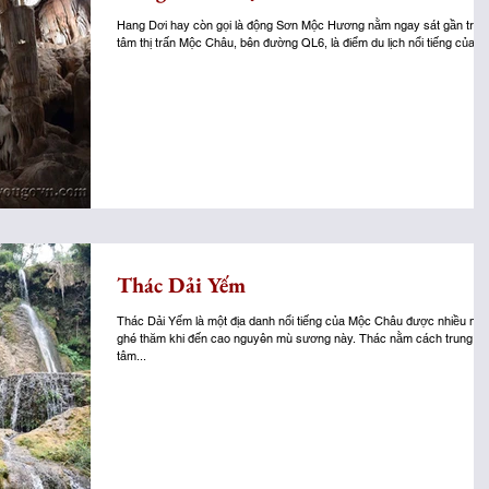
Hang Dơi hay còn gọi là động Sơn Mộc Hương nằm ngay sát gần trun
tâm thị trấn Mộc Châu, bên đường QL6, là điểm du lịch nổi tiếng của thị
Thác Dải Yếm
Thác Dải Yếm là một địa danh nổi tiếng của Mộc Châu được nhiều ngư
ghé thăm khi đến cao nguyên mù sương này. Thác nằm cách trung
tâm...