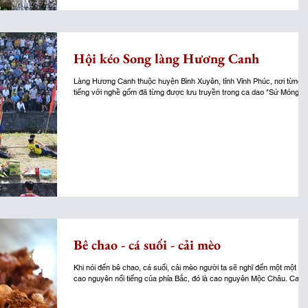
Hội kéo Song làng Hương Canh
Làng Hương Canh thuộc huyện Bình Xuyên, tỉnh Vĩnh Phúc, nơi từng n
tiếng với nghề gốm đã từng được lưu truyền trong ca dao "Sứ Móng...
Bê chao - cá suối - cải mèo
Khi nói đến bê chao, cá suối, cải mèo người ta sẽ nghĩ đến một một v
cao nguyên nổi tiếng của phía Bắc, đó là cao nguyên Mộc Châu. Cao..