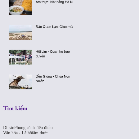
Ẩm thực: Nét riêng Hà Nội
Đảo Quan Lạn: Giao mùa
Hội Lim - Quan họ trao
duyên
.
Đền Gióng - Chùa Non
Nước
Tìm kiếm
Di sản
Phong cảnh
Tiêu điểm
Văn hóa - Lễ hội
ẩm thực