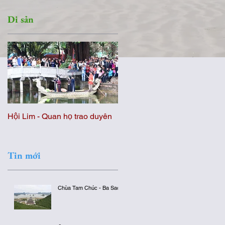
Di sản
m
Hội Lim - Quan họ trao duyên
Hội kéo Song làng Hương
Canh
Tin mới
Chùa Tam Chúc - Ba Sao
ún
...