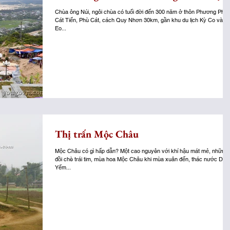
Chùa ông Núi, ngôi chùa có tuổi đời đến 300 năm ở thôn Phương Phi, 
Cát Tiến, Phù Cát, cách Quy Nhơn 30km, gần khu du lịch Kỳ Co và
Eo...
Thị trấn Mộc Châu
Mộc Châu có gì hấp dẫn? Một cao nguyên với khí hậu mát mẻ, những
đồi chè trái tim, mùa hoa Mộc Châu khi mùa xuân đến, thác nước Dải
Yếm...