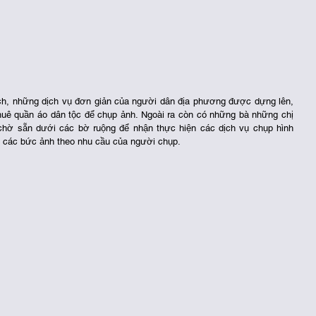
ch, những dịch vụ đơn giản của người dân địa phương được dựng lên, 
thuê quần áo dân tộc để chụp ảnh. Ngoài ra còn có những bà những chị 
chờ sẵn dưới các bờ ruộng để nhận thực hiện các dịch vụ chụp hình 
g các bức ảnh theo nhu cầu của người chụp. 