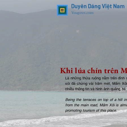
Duyên Dáng Việt Nam
Yougovn.com
Khi lúa chín trên 
Là những thửa ruộng nằm trên đỉnh 
sỏi đá chừng vài trăm mét, Mâm Xôi 
nhiều thông tin và hình ảnh quảng bá 
Being the terraces on top of a hill 
from the main road, Mâm Xôi is alm
promoting tourism of this place. 