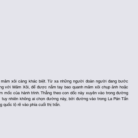
h mâm xôi càng khác biệt. Từ xa những người đoàn người đang bước 
ống với Mâm Xôi, để được nắm tay bao quanh mâm xôi chụp ảnh hoặc 
m mốc của hành trình. Thẳng theo con dốc này xuyên vào trong đường 
, tuy nhiên không ai chọn đường này, bởi đường vào trong La Pán Tẩn 
 quốc lộ rẽ vào phía cuối thị trấn.