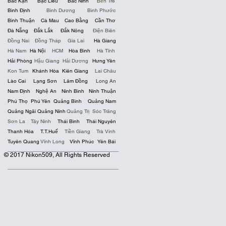
Bắc Kạn
Bạc Liêu
Bắc Ninh
Bến Tre
Bình Định
Bình Dương
Bình Phước
Bình Thuận
Cà Mau
Cao Bằng
Cần Thơ
Đà Nẵng
Đắk Lắk
Đắk Nông
Điện Biên
Đồng Nai
Đồng Tháp
Gia Lai
Hà Giang
Hà Nam
Hà Nội
HCM
Hòa Bình
Hà Tĩnh
Hải Phòng
Hậu Giang
Hải Dương
Hưng Yên
Kon Tum
Khánh Hòa
Kiên Giang
Lai Châu
Lào Cai
Lạng Sơn
Lâm Đồng
Long An
Nam Định
Nghệ An
Ninh Bình
Ninh Thuận
Phú Thọ
Phú Yên
Quảng Bình
Quảng Nam
Quảng Ngãi
Quảng Ninh
Quảng Trị
Sóc Trăng
Sơn La
Tây Ninh
Thái Bình
Thái Nguyên
Thanh Hóa
T.T.Huế
Tiền Giang
Trà Vinh
Tuyên Quang
Vĩnh Long
Vĩnh Phúc
Yên Bái
© 2017 Nikon509, All Rights Reserved