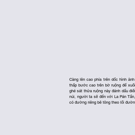
Càng lên cao phía trên dốc hình ản
thấp bước cao trên bờ ruộng để xu
ghé sát thửa ruộng này đánh dấu điể
núi, người ta sẽ đến với La Pán Tẩn
có đường riêng bê tông theo lối đường