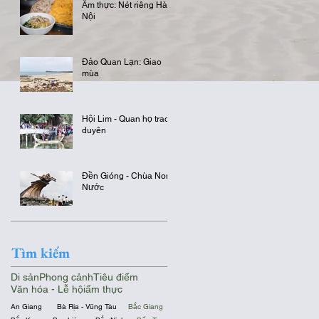
Ẩm thực: Nét riêng Hà
Nội
Đảo Quan Lạn: Giao
mùa
Hội Lim - Quan họ trao
duyên
Đền Gióng - Chùa Non
Nước
Tìm kiếm
Di sản
Phong cảnh
Tiêu điểm
Văn hóa - Lễ hội
ẩm thực
An Giang
Bà Rịa - Vũng Tàu
Bắc Giang