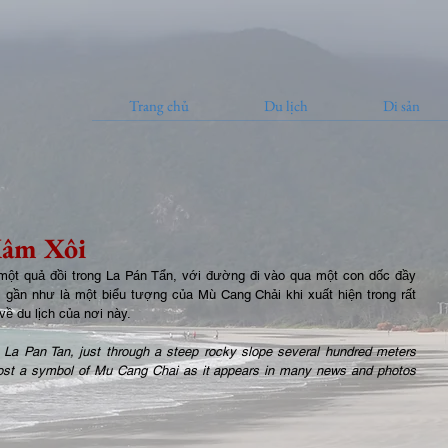
Trang chủ
Du lịch
Di sản
Mâm Xôi
một quả đồi trong La Pán Tẩn, với đường đi vào qua một con dốc đầy 
gần như là một biểu tượng của Mù Cang Chải khi xuất hiện trong rất 
về du lịch của nơi này. 
in La Pan Tan, just through a steep rocky slope several hundred meters 
ost a symbol of Mu Cang Chai as it appears in many news and photos 