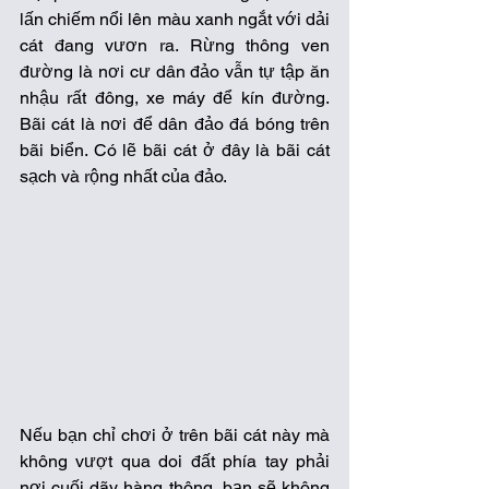
lấn chiếm nổi lên màu xanh ngắt với dải 
cát đang vươn ra. Rừng thông ven 
đường là nơi cư dân đảo vẫn tự tập ăn 
nhậu rất đông, xe máy để kín đường. 
Bãi cát là nơi để dân đảo đá bóng trên 
bãi biển. Có lẽ bãi cát ở đây là bãi cát 
sạch và rộng nhất của đảo. 
Nếu bạn chỉ chơi ở trên bãi cát này mà 
không vượt qua doi đất phía tay phải 
nơi cuối dãy hàng thông, bạn sẽ không 