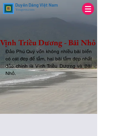
Duyên Dáng Việt Nam
Yougovn.com
Vịnh Triều Dương - Bãi Nhỏ
Đảo Phú Quý vốn không nhiều bãi biển 
có cát đẹp để tắm, hai bãi tắm đẹp nhất 
đảo chính là Vịnh Triều Dương và Bãi 
Nhỏ. 